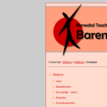
U bent hier:
Welkom
»
Welkom
»
Contact
Welkom
Visie
Beelddenken
De praktijk - adres
Reacties
Schoolvakanties