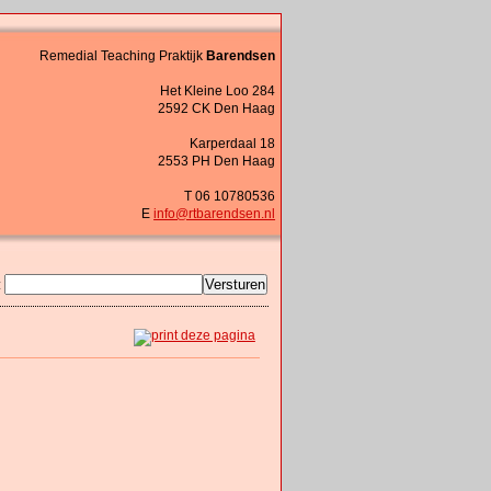
Remedial Teaching Praktijk
Barendsen
Het Kleine Loo 284
2592 CK Den Haag
Karperdaal 18
2553 PH Den Haag
T 06 10780536
E
info@rtbarendsen.nl
: