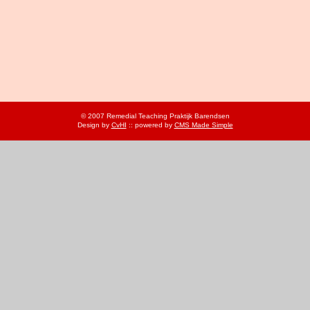
© 2007 Remedial Teaching Praktijk Barendsen
Design by
CvHI
:: powered by
CMS Made Simple