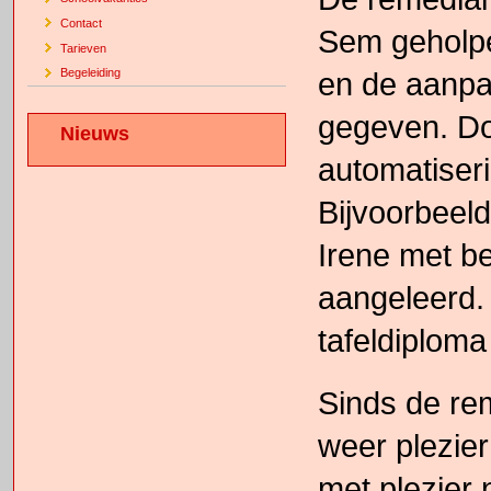
Contact
Sem geholpen
Tarieven
en de aanpa
Begeleiding
gegeven. Doo
Nieuws
automatiser
Bijvoorbeeld
Irene met be
aangeleerd. 
tafeldiploma
Sinds de rem
weer plezier
met plezier