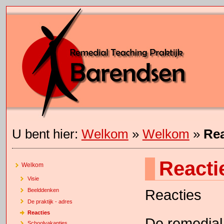
U bent hier:
Welkom
»
Welkom
»
Rea
Reacti
Welkom
Visie
Reacties
Beelddenken
De praktijk - adres
Reacties
De remedial 
Schoolvakanties