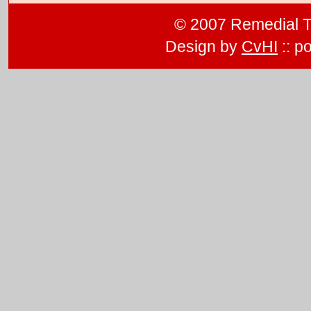
© 2007 Remedial T
Design by
CvHI
:: p